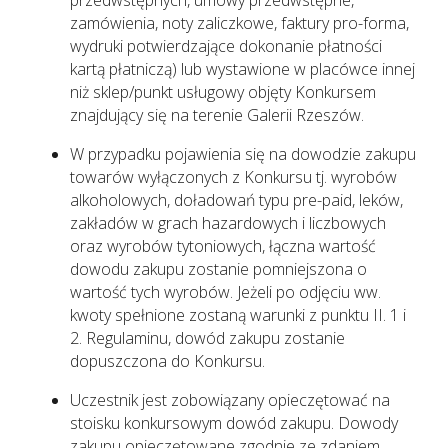
przedwstępnych, umowy przedwstępne,
zamówienia, noty zaliczkowe, faktury pro-forma,
wydruki potwierdzające dokonanie płatności
kartą płatniczą) lub wystawione w placówce innej
niż sklep/punkt usługowy objęty Konkursem
znajdujący się na terenie Galerii Rzeszów.
W przypadku pojawienia się na dowodzie zakupu
towarów wyłączonych z Konkursu tj. wyrobów
alkoholowych, doładowań typu pre-paid, leków,
zakładów w grach hazardowych i liczbowych
oraz wyrobów tytoniowych, łączna wartość
dowodu zakupu zostanie pomniejszona o
wartość tych wyrobów. Jeżeli po odjęciu ww.
kwoty spełnione zostaną warunki z punktu II. 1 i
2. Regulaminu, dowód zakupu zostanie
dopuszczona do Konkursu.
Uczestnik jest zobowiązany opieczętować na
stoisku konkursowym dowód zakupu. Dowody
zakupu opieczętowane zgodnie ze zdaniem