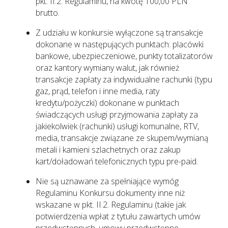
pkt. II.2. Regulaminu, na kwotę 100,00 PLN
brutto.
Z udziału w konkursie wyłączone są transakcje
dokonane w następujących punktach: placówki
bankowe, ubezpieczeniowe, punkty totalizatorów
oraz kantory wymiany walut, jak również
transakcje zapłaty za indywidualne rachunki (typu
gaz, prąd, telefon i inne media, raty
kredytu/pożyczki) dokonane w punktach
świadczących usługi przyjmowania zapłaty za
jakiekolwiek (rachunki) usługi komunalne, RTV,
media, transakcje związane ze skupem/wymianą
metali i kamieni szlachetnych oraz zakup
kart/doładowań telefonicznych typu pre-paid.
Nie są uznawane za spełniające wymóg
Regulaminu Konkursu dokumenty inne niż
wskazane w pkt. II.2. Regulaminu (takie jak
potwierdzenia wpłat z tytułu zawartych umów