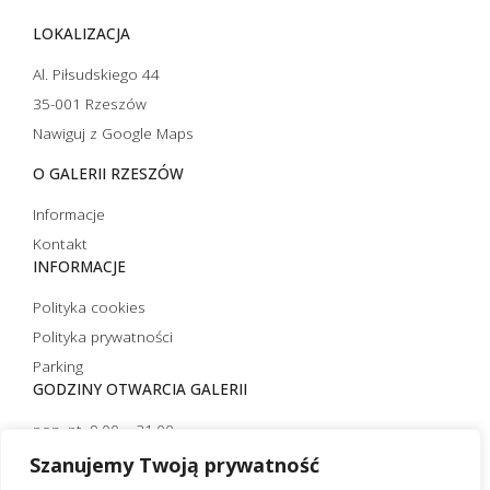
LOKALIZACJA
Al. Piłsudskiego 44
35-001 Rzeszów
Nawiguj z Google Maps
O GALERII RZESZÓW
Informacje
Kontakt
INFORMACJE
Polityka cookies
Polityka prywatności
Parking
GODZINY OTWARCIA GALERII
pon.-pt. 9.00 – 21.00
sobota 10.00 – 21.00
Szanujemy Twoją prywatność
niedziela handlowa 10.00 – 20.00