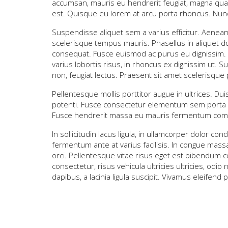
accumsan, mauris eu hendrerit feugiat, magna quam
est. Quisque eu lorem at arcu porta rhoncus. Nunc i
Suspendisse aliquet sem a varius efficitur. Aenean
scelerisque tempus mauris. Phasellus in aliquet do
consequat. Fusce euismod ac purus eu dignissim. Nam 
varius lobortis risus, in rhoncus ex dignissim ut.
non, feugiat lectus. Praesent sit amet scelerisque 
Pellentesque mollis porttitor augue in ultrices. Du
potenti. Fusce consectetur elementum sem porta plac
Fusce hendrerit massa eu mauris fermentum co
In sollicitudin lacus ligula, in ullamcorper dolor 
fermentum ante at varius facilisis. In congue mass
orci. Pellentesque vitae risus eget est bibendum co
consectetur, risus vehicula ultricies ultricies, odio
dapibus, a lacinia ligula suscipit. Vivamus eleifend