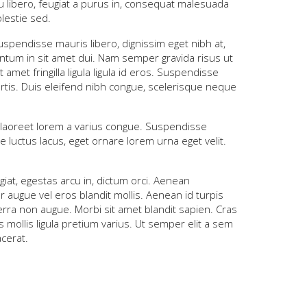
 libero, feugiat a purus in, consequat malesuada
lestie sed.
spendisse mauris libero, dignissim eget nibh at,
entum in sit amet dui. Nam semper gravida risus ut
amet fringilla ligula ligula id eros. Suspendisse
rtis. Duis eleifend nibh congue, scelerisque neque
am laoreet lorem a varius congue. Suspendisse
e luctus lacus, eget ornare lorem urna eget velit.
giat, egestas arcu in, dictum orci. Aenean
 augue vel eros blandit mollis. Aenean id turpis
verra non augue. Morbi sit amet blandit sapien. Cras
us mollis ligula pretium varius. Ut semper elit a sem
acerat.