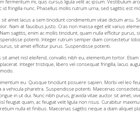
 fermentum mi, quis cursus ligula velit ac ipsum. Vestibulum arcu
d fringilla nunc. Phasellus mollis rutrum urna, sed sagittis est mo
 sit amet lacus a sem tincidunt condimentum vitae dictum arcu. Su
lor. Nam at faucibus justo. Cras non massa eget elit varius elem
sagittis, enim ac mollis tincidunt, quam nulla efficitur purus, sit 
 Suspendisse potenti. Integer rutrum semper diam consectetur lobo
purus, sit amet efficitur purus. Suspendisse potenti.
is sit amet nisl eleifend, convallis nibh eu, elementum tortor. Eti
erat. Integer tristique, libero vel consequat fringilla, lacus augu
mmodo.
condimentum eu. Quisque tincidunt posuere sapien. Morbi vel leo feu
a a vehicula pharetra. Suspendisse potenti. Maecenas consectetur
ngue in ut dui. Nunc nibh purus, gravida vitae auctor sit amet, vi
 nisl feugiat quam, ac feugiat velit ligula non risus. Curabitur maxim
 pretium nulla et finibus. Maecenas sagittis neque a diam aliquet pl