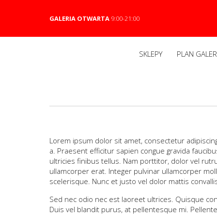
GALERIA OTWARTA
9:00-21:00
SKLEPY
PLAN GALERI
Lorem ipsum dolor sit amet, consectetur adipiscing 
a. Praesent efficitur sapien congue gravida faucibu
ultricies finibus tellus. Nam porttitor, dolor vel ru
ullamcorper erat. Integer pulvinar ullamcorper molli
scelerisque. Nunc et justo vel dolor mattis convall
Sed nec odio nec est laoreet ultrices. Quisque conva
Duis vel blandit purus, at pellentesque mi. Pellent