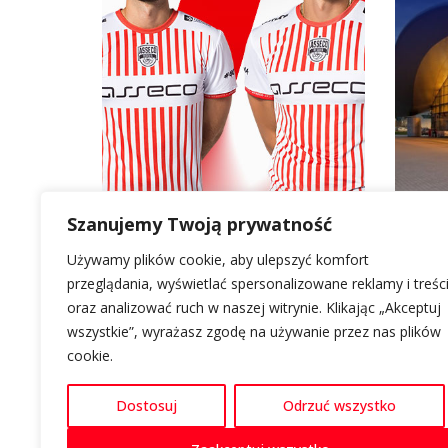
Szanujemy Twoją prywatność
Używamy plików cookie, aby ulepszyć komfort
LOKALIZACJA
O GALERII RZESZÓW
INFORMACJE
przeglądania, wyświetlać spersonalizowane reklamy i treśc
oraz analizować ruch w naszej witrynie. Klikając „Akceptuj
Al. Piłsudskiego 44
Informacje
Polityka cookie
wszystkie”, wyrażasz zgodę na używanie przez nas plików
35-001 Rzeszów
Kontakt
Polityka prywat
cookie.
Nawiguj z Google Maps
Parking
Dostosuj
Odrzuć wszystko