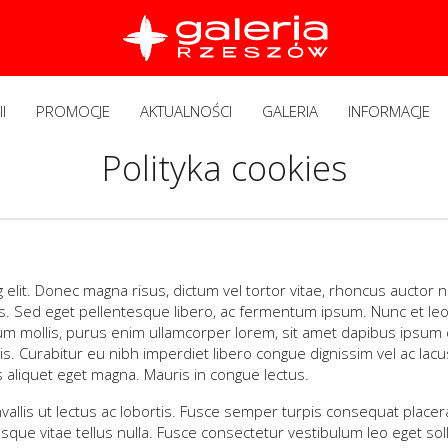
I
PROMOCJE
AKTUALNOŚCI
GALERIA
INFORMACJE
Polityka cookies
elit. Donec magna risus, dictum vel tortor vitae, rhoncus auctor nu
s. Sed eget pellentesque libero, ac fermentum ipsum. Nunc et leo t
trum mollis, purus enim ullamcorper lorem, sit amet dapibus ipsum est
s. Curabitur eu nibh imperdiet libero congue dignissim vel ac lacus
is aliquet eget magna. Mauris in congue lectus.
llis ut lectus ac lobortis. Fusce semper turpis consequat placerat ul
esque vitae tellus nulla. Fusce consectetur vestibulum leo eget soll