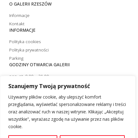
O GALERII RZESZÓW
Informacje
Kontakt
INFORMACJE
Polityka cookies
Polityka prywatności
Parking
GODZINY OTWARCIA GALERII
pon.-pt. 9.00 – 21.00
sobota 10.00 – 21.00
Szanujemy Twoją prywatność
niedziela handlowa 10.00 – 20.00
Używamy plików cookie, aby ulepszyć komfort
niedziela niehandlowa 12.00 – 20.00 (czynna tylko strefa
przeglądania, wyświetlać spersonalizowane reklamy i treści
restauracyjna)
oraz analizować ruch w naszej witrynie. Klikając „Akceptuj
wszystkie”, wyrażasz zgodę na używanie przez nas plików
cookie.
Desgin