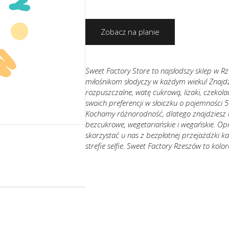
Zobacz na planie
Sweet Factory Store to najsłodszy sklep w Rz
miłośnikom słodyczy w każdym wieku! Znajdzi
rozpuszczalne, watę cukrową, lizaki, czekola
swoich preferencji w słoiczku o pojemności 
Kochamy różnorodność, dlatego znajdziesz 
bezcukrowe, wegetariańskie i wegańskie. Op
skorzystać u nas z bezpłatnej przejażdżki kar
strefie selfie. Sweet Factory Rzeszów to kolo