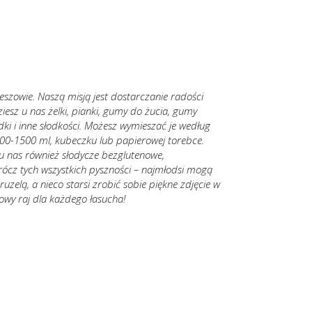
eszowie. Naszą misją jest dostarczanie radości
esz u nas żelki, pianki, gumy do żucia, gumy
dki i inne słodkości. Możesz wymieszać je według
500-1500 ml, kubeczku lub papierowej torebce.
u nas również słodycze bezglutenowe,
rócz tych wszystkich pyszności – najmłodsi mogą
uzelą, a nieco starsi zrobić sobie piękne zdjęcie w
rowy raj dla każdego łasucha!