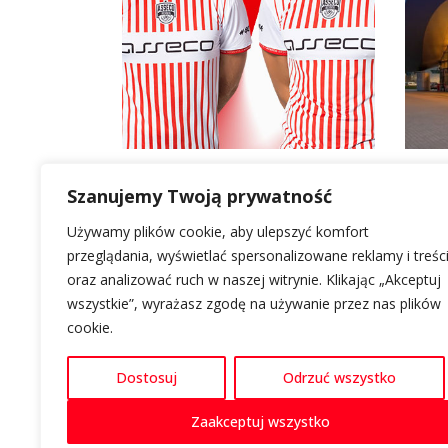
Szanujemy Twoją prywatność
Używamy plików cookie, aby ulepszyć komfort
LOKALIZACJA
O GALERII RZESZÓW
INFORMACJE
przeglądania, wyświetlać spersonalizowane reklamy i treśc
oraz analizować ruch w naszej witrynie. Klikając „Akceptuj
Al. Piłsudskiego 44
Informacje
Polityka cookie
wszystkie”, wyrażasz zgodę na używanie przez nas plików
35-001 Rzeszów
Kontakt
Polityka prywat
cookie.
Nawiguj z Google Maps
Parking
Dostosuj
Odrzuć wszystko
Zaakceptuj wszystko