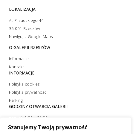
LOKALIZACJA
Al. Piłsudskiego 44
35-001 Rzeszów
Nawiguj z Google Maps
O GALERII RZESZÓW
Informacje
Kontakt
INFORMACJE
Polityka cookies
Polityka prywatności
Parking
GODZINY OTWARCIA GALERII
pon.-pt. 9.00 – 21.00
sobota 10.00 – 21.00
Szanujemy Twoją prywatność
niedziela handlowa 10.00 – 20.00