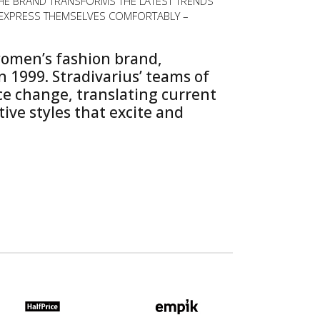
THE BRAND TRANSFORMS THE LATEST TRENDS
 EXPRESS THEMSELVES COMFORTABLY –
women’s fashion brand,
in 1999. Stradivarius’ teams of
e change, translating current
ive styles that excite and