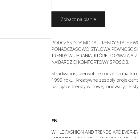
Zobacz na planie
PODCZAS GDY MODA I TRENDY STALE EWO
PONADCZASOWO STYLOWĄ PEWNOŚĆ SIEB
TRENDY W UBRANIA, KTÓRE POZWALAJĄ Z
NAJBARDZIEJ KOMFORTOWY SPOSÓB.
Stradivarius, pierwotnie rodzinna marka 
1999 roku. Kreatywne zespoły projektan
panujące trendy w nowe, innowacyjne styli
EN.
WHILE FASHION AND TRENDS ARE EVER-E