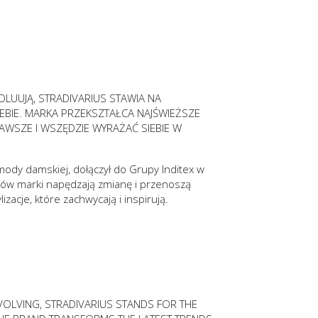
LUUJĄ, STRADIVARIUS STAWIA NA
IE. MARKA PRZEKSZTAŁCA NAJŚWIEŻSZE
AWSZE I WSZĘDZIE WYRAŻAĆ SIEBIE W
mody damskiej, dołączył do Grupy Inditex w
tów marki napędzają zmianę i przenoszą
zacje, które zachwycają i inspirują.
VOLVING, STRADIVARIUS STANDS FOR THE