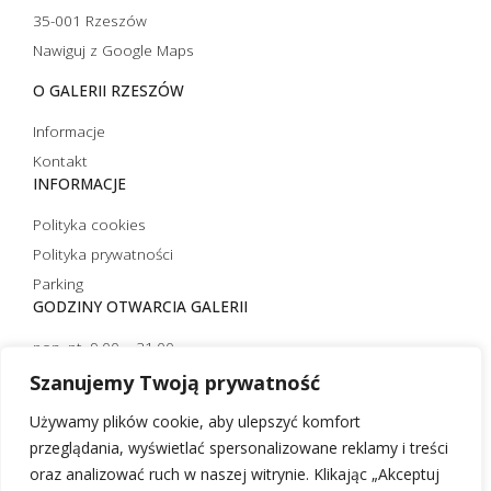
35-001 Rzeszów
Nawiguj z Google Maps
O GALERII RZESZÓW
Informacje
Kontakt
INFORMACJE
Polityka cookies
Polityka prywatności
Parking
GODZINY OTWARCIA GALERII
pon.-pt. 9.00 – 21.00
sobota 10.00 – 21.00
Szanujemy Twoją prywatność
niedziela handlowa 10.00 – 20.00
Używamy plików cookie, aby ulepszyć komfort
niedziela niehandlowa 12.00 – 20.00 (czynna tylko strefa
przeglądania, wyświetlać spersonalizowane reklamy i treści
restauracyjna)
oraz analizować ruch w naszej witrynie. Klikając „Akceptuj