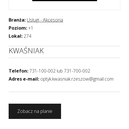
Branża:
Usługi - Akcesoria
Poziom:
+1
Lokal:
274
KWAŚNIAK
Telefon:
731-100-002 lub 731-700-002
Adres e-mail:
optyk.kwasniak.rzeszow@gmail.com
Zobacz na planie