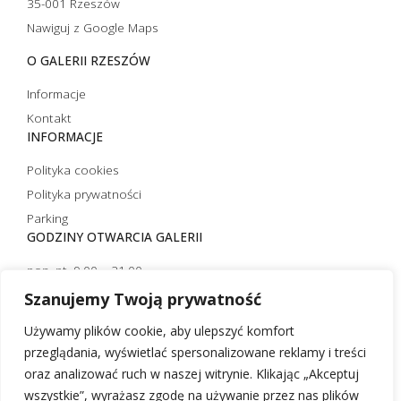
35-001 Rzeszów
Nawiguj z Google Maps
O GALERII RZESZÓW
Informacje
Kontakt
INFORMACJE
Polityka cookies
Polityka prywatności
Parking
GODZINY OTWARCIA GALERII
pon.-pt. 9.00 – 21.00
sobota 10.00 – 21.00
Szanujemy Twoją prywatność
niedziela handlowa 10.00 – 20.00
Używamy plików cookie, aby ulepszyć komfort
niedziela niehandlowa 12.00 – 20.00 (czynna tylko strefa
przeglądania, wyświetlać spersonalizowane reklamy i treści
restauracyjna)
oraz analizować ruch w naszej witrynie. Klikając „Akceptuj
wszystkie”, wyrażasz zgodę na używanie przez nas plików