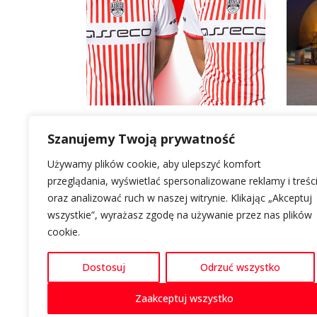
Szanujemy Twoją prywatność
Używamy plików cookie, aby ulepszyć komfort
LOKALIZACJA
O GALERII RZESZÓW
INFORMACJE
przeglądania, wyświetlać spersonalizowane reklamy i treśc
oraz analizować ruch w naszej witrynie. Klikając „Akceptuj
Al. Piłsudskiego 44
Informacje
Polityka cookie
wszystkie”, wyrażasz zgodę na używanie przez nas plików
35-001 Rzeszów
Kontakt
Polityka prywat
cookie.
Nawiguj z Google Maps
Parking
Dostosuj
Odrzuć wszystko
Zaakceptuj wszystko