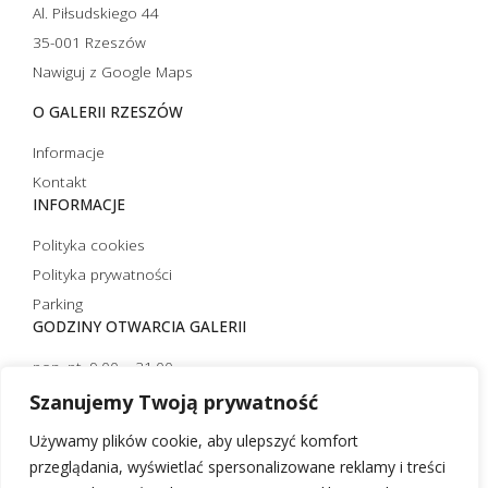
Al. Piłsudskiego 44
35-001 Rzeszów
Nawiguj z Google Maps
O GALERII RZESZÓW
Informacje
Kontakt
INFORMACJE
Polityka cookies
Polityka prywatności
Parking
GODZINY OTWARCIA GALERII
pon.-pt. 9.00 – 21.00
sobota 10.00 – 21.00
Szanujemy Twoją prywatność
niedziela handlowa 10.00 – 20.00
Używamy plików cookie, aby ulepszyć komfort
niedziela niehandlowa 12.00 – 20.00 (czynna tylko strefa
przeglądania, wyświetlać spersonalizowane reklamy i treści
restauracyjna)