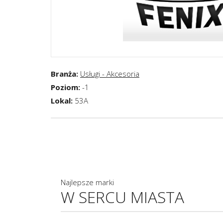
Branża:
Usługi - Akcesoria
Poziom:
-1
Lokal:
53A
Najlepsze marki
W SERCU MIASTA