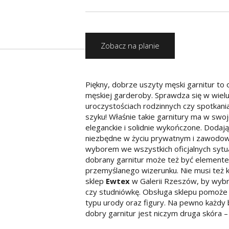
Zobacz na planie
Piękny, dobrze uszyty męski garnitur t
męskiej garderoby. Sprawdza się w wielu
uroczystościach rodzinnych czy spotkan
szyku! Właśnie takie garnitury ma w swoj
eleganckie i solidnie wykończone. Dodają
niezbędne w życiu prywatnym i zawodo
wyborem we wszystkich oficjalnych sytu
dobrany garnitur może też być elemente
przemyślanego wizerunku. Nie musi też 
sklep
Ewtex
w Galerii Rzeszów, by wybr
czy studniówkę. Obsługa sklepu pomoże d
typu urody oraz figury. Na pewno każdy 
dobry garnitur jest niczym druga skóra –