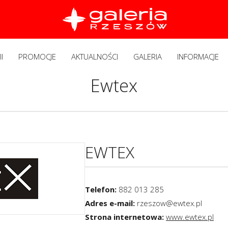
I
PROMOCJE
AKTUALNOŚCI
GALERIA
INFORMACJE
Ewtex
EWTEX
Telefon:
882 013 285
Adres e-mail:
rzeszow@ewtex.pl
Strona internetowa:
www.ewtex.pl