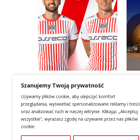
Szanujemy Twoją prywatność
Używamy plików cookie, aby ulepszyć komfort
LOKALIZACJA
O GALERII RZESZÓW
INFORMACJE
przeglądania, wyświetlać spersonalizowane reklamy i treśc
oraz analizować ruch w naszej witrynie. Klikając „Akceptuj
Al. Piłsudskiego 44
Informacje
Polityka cookie
wszystkie”, wyrażasz zgodę na używanie przez nas plików
35-001 Rzeszów
Kontakt
Polityka prywat
cookie.
Nawiguj z Google Maps
Parking