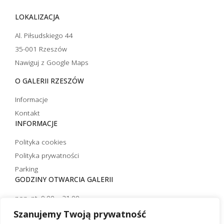
LOKALIZACJA
Al. Piłsudskiego 44
35-001 Rzeszów
Nawiguj z Google Maps
O GALERII RZESZÓW
Informacje
Kontakt
INFORMACJE
Polityka cookies
Polityka prywatności
Parking
GODZINY OTWARCIA GALERII
pon.-pt. 9.00 – 21.00
sobota 10.00 – 21.00
Szanujemy Twoją prywatność