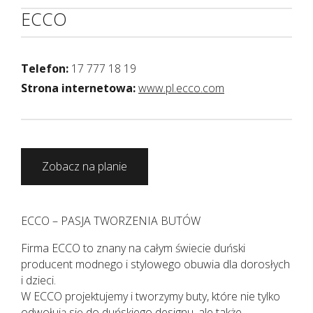
ECCO
Telefon:
17 777 18 19
Strona internetowa:
www.pl.ecco.com
Zobacz na planie
ECCO – PASJA TWORZENIA BUTÓW
Firma ECCO to znany na całym świecie duński
producent modnego i stylowego obuwia dla dorosłych
i dzieci.
W ECCO projektujemy i tworzymy buty, które nie tylko
odwołują się do duńskiego designu, ale także