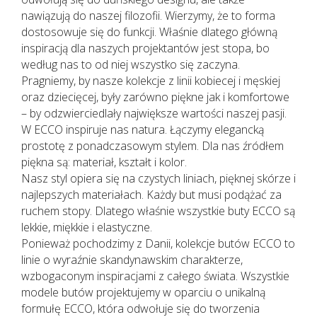
nawiązują do naszej filozofii. Wierzymy, że to forma
dostosowuje się do funkcji. Właśnie dlatego główną
inspiracją dla naszych projektantów jest stopa, bo
według nas to od niej wszystko się zaczyna.
Pragniemy, by nasze kolekcje z linii kobiecej i męskiej
oraz dziecięcej, były zarówno piękne jak i komfortowe
– by odzwierciedlały największe wartości naszej pasji.
W ECCO inspiruje nas natura. Łączymy elegancką
prostotę z ponadczasowym stylem. Dla nas źródłem
piękna są: materiał, kształt i kolor.
Nasz styl opiera się na czystych liniach, pięknej skórze i
najlepszych materiałach. Każdy but musi podążać za
ruchem stopy. Dlatego właśnie wszystkie buty ECCO są
lekkie, miękkie i elastyczne.
Ponieważ pochodzimy z Danii, kolekcje butów ECCO to
linie o wyraźnie skandynawskim charakterze,
wzbogaconym inspiracjami z całego świata. Wszystkie
modele butów projektujemy w oparciu o unikalną
formułę ECCO, która odwołuje się do tworzenia