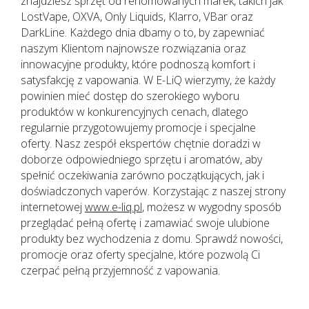
znajdziesz sprzęt od renomowanych marek, takich jak
LostVape, OXVA, Only Liquids, Klarro, VBar oraz
DarkLine. Każdego dnia dbamy o to, by zapewniać
naszym Klientom najnowsze rozwiązania oraz
innowacyjne produkty, które podnoszą komfort i
satysfakcję z vapowania. W E-LiQ wierzymy, że każdy
powinien mieć dostęp do szerokiego wyboru
produktów w konkurencyjnych cenach, dlatego
regularnie przygotowujemy promocje i specjalne
oferty. Nasz zespół ekspertów chętnie doradzi w
doborze odpowiedniego sprzętu i aromatów, aby
spełnić oczekiwania zarówno początkujących, jak i
doświadczonych vaperów. Korzystając z naszej strony
internetowej
www.e-liq.pl
, możesz w wygodny sposób
przeglądać pełną ofertę i zamawiać swoje ulubione
produkty bez wychodzenia z domu. Sprawdź nowości,
promocje oraz oferty specjalne, które pozwolą Ci
czerpać pełną przyjemność z vapowania.