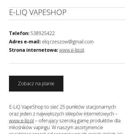
E-LIQ VAPESHOP
Telefon:
538925422
Adres e-mail:
eliq.rzeszow@gmail.com
Strona internetowa:
www.e-liq.pl
Zobacz na planie
E-LiQ VapeShop to sieć 25 punktów stacjonarnych
oraz jeden z największych sklepów internetowych –
www.e-liq.pl
– oferujący szeroką gamę produktów dla
miłośników vapingu. W naszym asortymencie