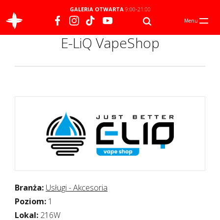
GALERIA OTWARTA
9:00-21:00
Menu
E-LiQ VapeShop
Branża:
Usługi - Akcesoria
Poziom:
1
Lokal:
216W