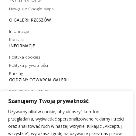
35-001 Rzeszów
Nawiguj z Google Maps
O GALERII RZESZÓW
Informacje
Kontakt
INFORMACJE
Polityka cookies
Polityka prywatności
Parking
GODZINY OTWARCIA GALERII
pon.-pt. 9.00 – 21.00
sobota 10.00 – 21.00
Szanujemy Twoją prywatność
niedziela handlowa 10.00 – 20.00
Używamy plików cookie, aby ulepszyć komfort
niedziela niehandlowa 12.00 – 20.00 (czynna tylko strefa
przeglądania, wyświetlać spersonalizowane reklamy i treści
restauracyjna)
oraz analizować ruch w naszej witrynie. Klikając „Akceptuj
wszystkie”, wyrażasz zgodę na używanie przez nas plików