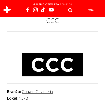
GALERIA OTWARTA
9:00-21:00
Menu
CCC
Branża:
Obuwie-Galanteria
Lokal:
137B