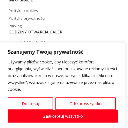
Polityka cookies
Polityka prywatności
Parking
GODZINY OTWARCIA GALERII
pon.-pt. 9.00 – 21.00
sobota 10.00 – 21.00
Szanujemy Twoją prywatność
niedziela handlowa 10.00 – 20.00
Używamy plików cookie, aby ulepszyć komfort
niedziela niehandlowa 12.00 – 20.00 (czynna tylko strefa
przeglądania, wyświetlać spersonalizowane reklamy i treści
restauracyjna)
oraz analizować ruch w naszej witrynie. Klikając „Akceptuj
wszystkie”, wyrażasz zgodę na używanie przez nas plików
cookie.
Desgin
Dostosuj
Odrzuć wszystko
© 2025. Copyright Galeria Rzeszów
Zaakceptuj wszystko