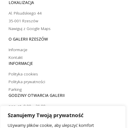
LOKALIZACJA
Al. Piłsudskiego 44
35-001 Rzeszów
Nawiguj z Google Maps
O GALERII RZESZÓW
Informacje
Kontakt
INFORMACJE
Polityka cookies
Polityka prywatności
Parking
GODZINY OTWARCIA GALERII
pon.-pt. 9.00 – 21.00
sobota 10.00 – 21.00
Szanujemy Twoją prywatność
niedziela handlowa 10.00 – 20.00
Używamy plików cookie, aby ulepszyć komfort