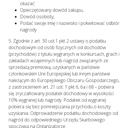
okazać:
Opieczętowany dowód zakupu,
Dowód osobisty,
Podać swoje imię i nazwisko i pokwitować odbiór
nagrody
5. Zgodnie z art. 30 ust.1 pkt 2 ustawy o podatku
dochodowym od osób fizycznych od dochodów
(przychodów) z tytułu wygranych w konkursach, grach i
zakładach wzajemnych lub nagród związanych ze
sprzedażą premiową, uzyskanych w państwie
członkowskim Unii Europejskiej lub innym państwie
należącym do Europejskiego Obszaru Gospodarczego,
z zastrzeżeniem art. 21 ust. 1 pkt 6, 6a i 68 – pobiera
się zryczałtowany podatek dochodowy w wysokości
10% wygranej lub nagrody. Podatek od wygranej
pobiera się bez pomniejszania przychodu o koszty
uzyskania. Odprowadzenie podatku dochodowego od
nagród do odpowiedniego Urzędu Skarbowego
spoczywa na Organizatorze.