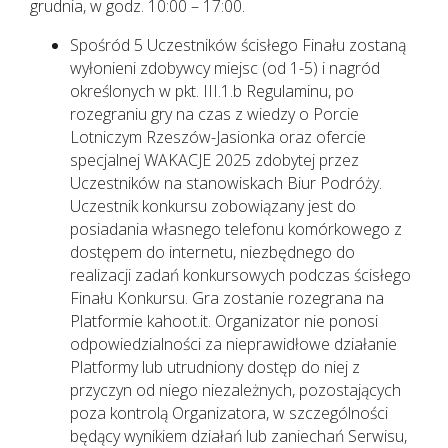
grudnia, w godz. 10:00 – 17:00.
Spośród 5 Uczestników ścisłego Finału zostaną
wyłonieni zdobywcy miejsc (od 1-5) i nagród
określonych w pkt. III.1.b Regulaminu, po
rozegraniu gry na czas z wiedzy o Porcie
Lotniczym Rzeszów-Jasionka oraz ofercie
specjalnej WAKACJE 2025 zdobytej przez
Uczestników na stanowiskach Biur Podróży.
Uczestnik konkursu zobowiązany jest do
posiadania własnego telefonu komórkowego z
dostępem do internetu, niezbędnego do
realizacji zadań konkursowych podczas ścisłego
Finału Konkursu. Gra zostanie rozegrana na
Platformie kahoot.it. Organizator nie ponosi
odpowiedzialności za nieprawidłowe działanie
Platformy lub utrudniony dostęp do niej z
przyczyn od niego niezależnych, pozostających
poza kontrolą Organizatora, w szczególności
będący wynikiem działań lub zaniechań Serwisu,