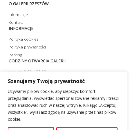
O GALERII RZESZÓW
Informacje
Kontakt
INFORMACJE
Polityka cookies
Polityka prywatności
Parking
GODZINY OTWARCIA GALERII
pon.-pt. 9.00 – 21.00
sobota 10.00 – 21.00
Szanujemy Twoją prywatność
niedziela handlowa 10.00 – 20.00
Używamy plików cookie, aby ulepszyć komfort
niedziela niehandlowa 12.00 – 20.00 (czynna tylko strefa
przeglądania, wyświetlać spersonalizowane reklamy i treści
restauracyjna)
oraz analizować ruch w naszej witrynie. Klikając „Akceptuj
wszystkie”, wyrażasz zgodę na używanie przez nas plików
cookie.
Desgin