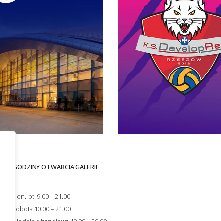
GODZINY OTWARCIA GALERII
i
s
pon.-pt. 9.00 – 21.00
ności
sobota 10.00 – 21.00
niedziela handlowa 10.00 – 20.00