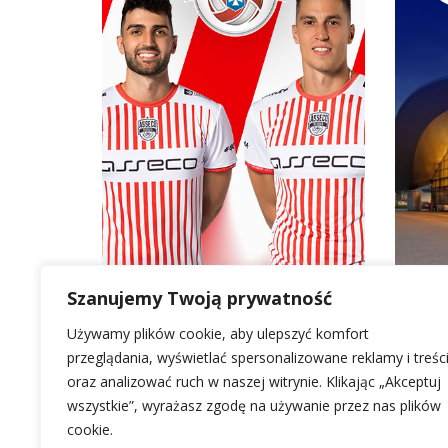
Szanujemy Twoją prywatność
Używamy plików cookie, aby ulepszyć komfort
LOKALIZACJA
O GALERII RZESZÓW
INFORMACJE
przeglądania, wyświetlać spersonalizowane reklamy i treśc
oraz analizować ruch w naszej witrynie. Klikając „Akceptuj
Al. Piłsudskiego 44
Informacje
Polityka cookie
wszystkie”, wyrażasz zgodę na używanie przez nas plików
35-001 Rzeszów
Kontakt
Polityka prywat
cookie.
Nawiguj z Google Maps
Parking