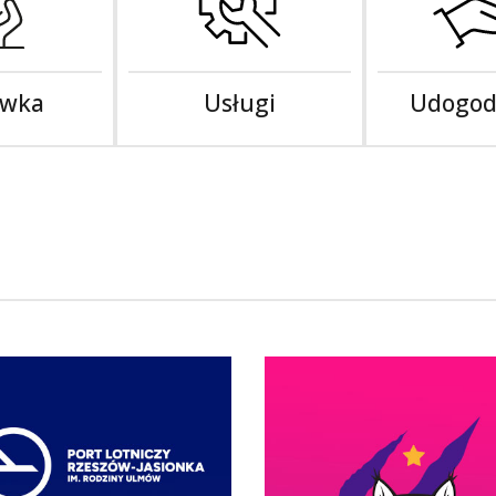
ywka
Usługi
Udogod