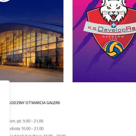
GODZINY OTWARCIA GALERII
i
s
pon.-pt. 9.00 – 21.00
ności
sobota 10.00 – 21.00
niedziela handlowa 10.00 – 20.00