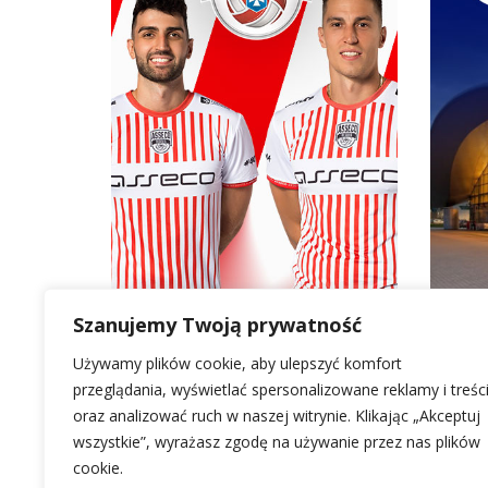
Szanujemy Twoją prywatność
Używamy plików cookie, aby ulepszyć komfort
LOKALIZACJA
O GALERII RZESZÓW
INFORMACJE
przeglądania, wyświetlać spersonalizowane reklamy i treśc
oraz analizować ruch w naszej witrynie. Klikając „Akceptuj
Al. Piłsudskiego 44
Informacje
Polityka cookie
wszystkie”, wyrażasz zgodę na używanie przez nas plików
35-001 Rzeszów
Kontakt
Polityka prywat
cookie.
Nawiguj z Google Maps
Parking