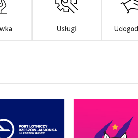
ywka
Usługi
Udogod