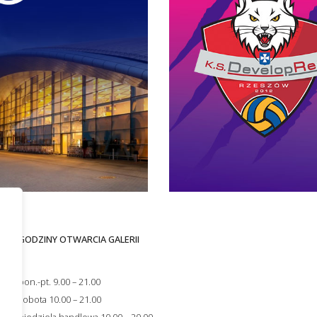
GODZINY OTWARCIA GALERII
i
s
pon.-pt. 9.00 – 21.00
ności
sobota 10.00 – 21.00
niedziela handlowa 10.00 – 20.00