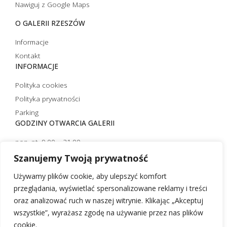
Nawiguj z Google Maps
O GALERII RZESZÓW
Informacje
Kontakt
INFORMACJE
Polityka cookies
Polityka prywatności
Parking
GODZINY OTWARCIA GALERII
pon.-pt. 9.00 – 21.00
sobota 10.00 – 21.00
Szanujemy Twoją prywatność
niedziela handlowa 10.00 – 20.00
Używamy plików cookie, aby ulepszyć komfort
niedziela niehandlowa 12.00 – 20.00 (czynna tylko strefa
przeglądania, wyświetlać spersonalizowane reklamy i treści
restauracyjna)
oraz analizować ruch w naszej witrynie. Klikając „Akceptuj
wszystkie”, wyrażasz zgodę na używanie przez nas plików
cookie.