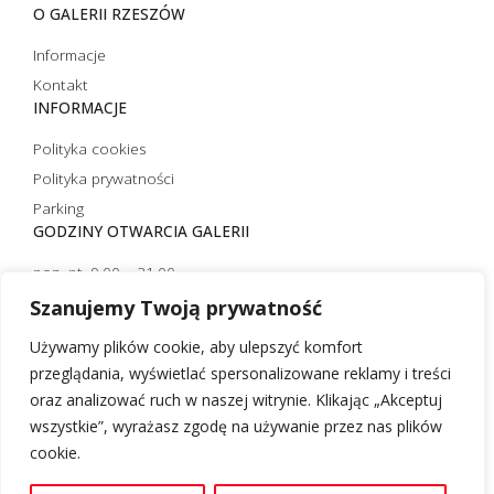
O GALERII RZESZÓW
Informacje
Kontakt
INFORMACJE
Polityka cookies
Polityka prywatności
Parking
GODZINY OTWARCIA GALERII
pon.-pt. 9.00 – 21.00
sobota 10.00 – 21.00
Szanujemy Twoją prywatność
niedziela handlowa 10.00 – 20.00
Używamy plików cookie, aby ulepszyć komfort
niedziela niehandlowa 12.00 – 20.00 (czynna tylko strefa
przeglądania, wyświetlać spersonalizowane reklamy i treści
restauracyjna)
oraz analizować ruch w naszej witrynie. Klikając „Akceptuj
wszystkie”, wyrażasz zgodę na używanie przez nas plików
cookie.
Desgin