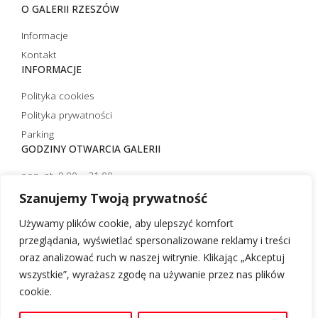
O GALERII RZESZÓW
Informacje
Kontakt
INFORMACJE
Polityka cookies
Polityka prywatności
Parking
GODZINY OTWARCIA GALERII
pon.-pt. 9.00 – 21.00
sobota 10.00 – 21.00
Szanujemy Twoją prywatność
niedziela handlowa 10.00 – 20.00
Używamy plików cookie, aby ulepszyć komfort
niedziela niehandlowa 12.00 – 20.00 (czynna tylko strefa
przeglądania, wyświetlać spersonalizowane reklamy i treści
restauracyjna)
oraz analizować ruch w naszej witrynie. Klikając „Akceptuj
wszystkie”, wyrażasz zgodę na używanie przez nas plików
cookie.
Desgin