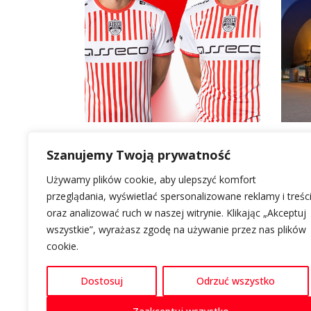
Szanujemy Twoją prywatność
Używamy plików cookie, aby ulepszyć komfort
LOKALIZACJA
O GALERII RZESZÓW
INFORMACJE
przeglądania, wyświetlać spersonalizowane reklamy i treśc
oraz analizować ruch w naszej witrynie. Klikając „Akceptuj
Al. Piłsudskiego 44
Informacje
Polityka cookie
wszystkie”, wyrażasz zgodę na używanie przez nas plików
35-001 Rzeszów
Kontakt
Polityka prywat
cookie.
Nawiguj z Google Maps
Parking
Dostosuj
Odrzuć wszystko