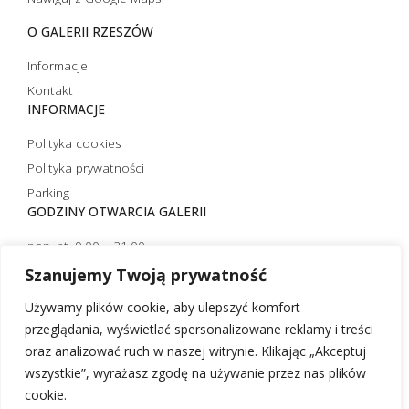
O GALERII RZESZÓW
Informacje
Kontakt
INFORMACJE
Polityka cookies
Polityka prywatności
Parking
GODZINY OTWARCIA GALERII
pon.-pt. 9.00 – 21.00
sobota 10.00 – 21.00
Szanujemy Twoją prywatność
niedziela handlowa 10.00 – 20.00
Używamy plików cookie, aby ulepszyć komfort
niedziela niehandlowa 12.00 – 20.00 (czynna tylko strefa
przeglądania, wyświetlać spersonalizowane reklamy i treści
restauracyjna)
oraz analizować ruch w naszej witrynie. Klikając „Akceptuj
wszystkie”, wyrażasz zgodę na używanie przez nas plików
cookie.