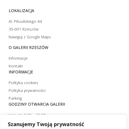
LOKALIZACJA
Al. Piłsudskiego 44
35-001 Rzeszów
Nawiguj z Google Maps
O GALERII RZESZÓW
Informacje
Kontakt
INFORMACJE
Polityka cookies
Polityka prywatności
Parking
GODZINY OTWARCIA GALERII
pon.-pt. 9.00 – 21.00
sobota 10.00 – 21.00
Szanujemy Twoją prywatność